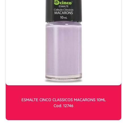
ESTETICA
LAVATORIOS + ACESSORIOS
MACAS
MANICURE
POLTRONAS + ACESSORIOS
ESMALTE CINCO CLASSICOS MACARONS 10ML
Cod. 12746