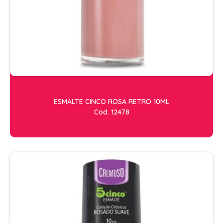
ESMALTE CINCO ROSA RETRO 10ML
Cod. 12478