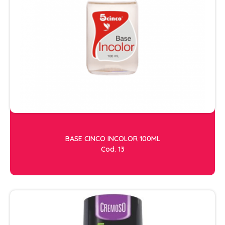
CONDICIONADOR GALÃO
CONDICIONADORES
ESCOVAS
FINALIZADORES
FIXADORES
HIDRATACAO
LEAVE IN - DEFRIZANTES
LUVAS + MASCARAS
BASE CINCO INCOLOR 100ML
MASCARAS MANUTENCAO
Cod. 13
MOUSSE
PENTES
PERMANENTE E NEUTRALIZANTE
PO DESCOLORANTE