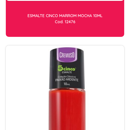
ESMALTE CINCO MARROM MOCHA 10ML
Cod. 12476