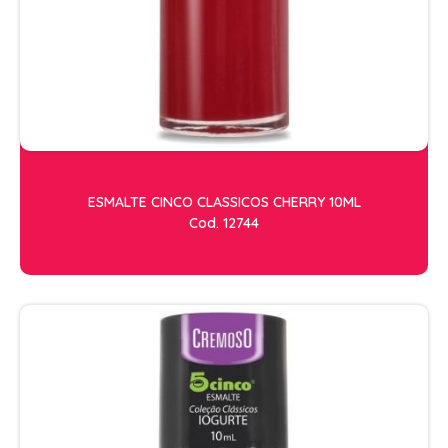
OLEOS
PELE
HIGIENE E LIMPEZA
ALCOOL
ALGODAO
ESMALTE CINCO CLASSICOS CHERRY 10ML
DETERGENTE ENZIMÁTICO
Cod. 12744
ENVELOPE AUTOSELANTE
LUVAS + MASCARAS
LUVAS E SAPATILHAS C/CREME
PROTETORES SOLAR + DESODORANTE
REMOVEDOR DE TINTURA
TOALHA
MANICURE