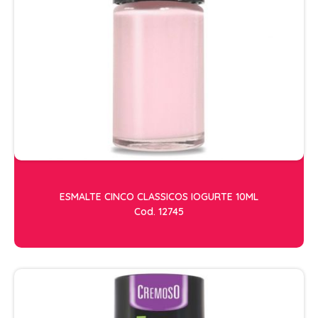
ACESSORIOS
ALICATES
AMOLECEDOR DE CUTICULAS
CREMES
DESCARTAVEIS
ESFOLIANTES E PARAFINAS
LIXAS
LUVAS E SAPATILHAS C/CREME
ESMALTE CINCO CLASSICOS IOGURTE 10ML
Cod. 12745
REMOVEDORES DE ESMALTE
UNHAS EM GEL E FIBRA
MOVEIS
BARBEARIA
CABELELEIRO