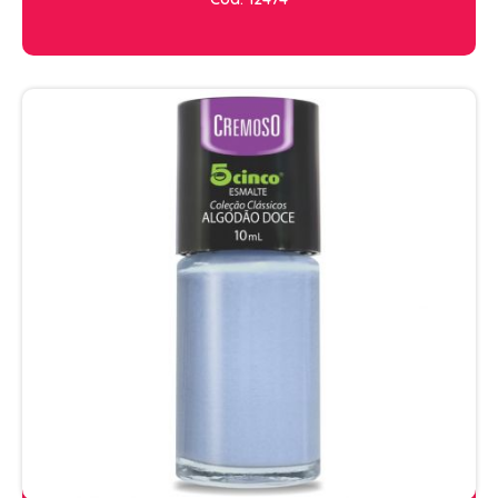
PENTEADOS
PERFUMES
PO DESCOLORANTE
SHAMPOO + COND. GALAO
SHAMPOO MANUTENÇÃO
TONALIZANTES
TÔNICO
TRATAMENTO PROFISSIONAL
ELETROS
ACESSÓRIOS CABELO
APARELHOS E ACESSORIOS MANICURE
AQUECEDOR E RESISTENCIA DE
LAVATORIOS