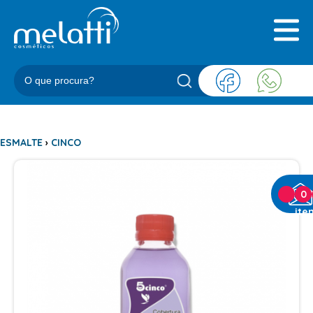
INICIAL
QUEM SOMOS
PRODUTOS
BLOG
REPRESENTANTES
CONTATO
ESMALTE
›
CINCO
CATEGORIAS
0
ite
BARBEARIA
ACESSORIOS BARBER
BALM
BLEND