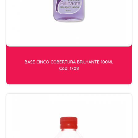
ESCOVAS
FINALIZADORES
LAMINAS E PENTES MAQUINA
PENTES
POMADAS + GEL
SHAMPOO MANUTENÇÃO
BASE CINCO COBERTURA BRILHANTE 100ML
TESOURAS
Cod. 1708
TINTURAS
CABELO
ACESSORIOS CABELO
AGUA OXIGENADA
ALISAMENTO
COLORAÇÃO