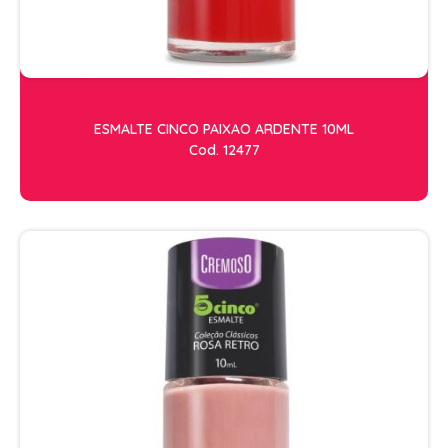
ESMALTE CINCO PAIXAO ARDENTE 10ML
Cod. 12477