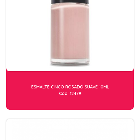
ESMALTE CINCO ROSADO SUAVE 10ML
Cod. 12479