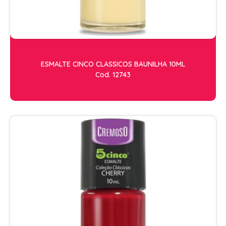
RISQUE
STUDIO
ESTETICA
ACESSORIOS
ESMALTE CINCO CLASSICOS BAUNILHA 10ML
ACESSÓRIOS DE MAQUIAGEM
Cod. 12743
ACESSÓRIOS PARA HENNA
APARADOR DE PELOS
ARGILA
CILIOS
CREMES DE MASSAGEM
FACIAL
FIXADOR DE MAQUIAGEM
FORTE BELLA
GEL REDUTOR E FLUIDOS