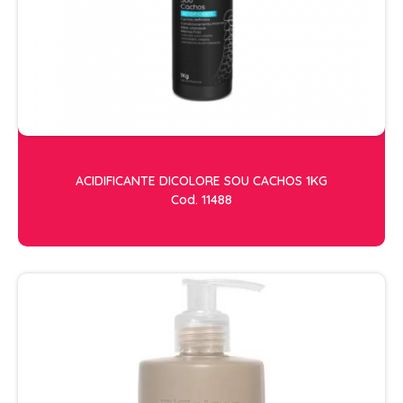
ESCOVAS
FINALIZADORES
LAMINAS E PENTES MAQUINA
PENTES
POMADAS + GEL
SHAMPOO MANUTENÇÃO
ACIDIFICANTE DICOLORE SOU CACHOS 1KG
TESOURAS
Cod. 11488
TINTURAS
CABELO
ACESSORIOS CABELO
AGUA OXIGENADA
ALISAMENTO
COLORAÇÃO