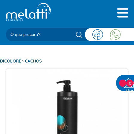
INICIAL
QUEM SOMOS
PRODUTOS
BLOG
REPRESENTANTES
CONTATO
DICOLORE
›
CACHOS
CATEGORIAS
0
ite
BARBEARIA
ACESSORIOS BARBER
BALM
BLEND