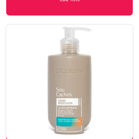
PENTEADOS
PERFUMES
PO DESCOLORANTE
SHAMPOO + COND. GALAO
SHAMPOO MANUTENÇÃO
TONALIZANTES
TÔNICO
TRATAMENTO PROFISSIONAL
ELETROS
ACESSÓRIOS CABELO
APARELHOS E ACESSORIOS MANICURE
AQUECEDOR E RESISTENCIA DE
LAVATORIOS