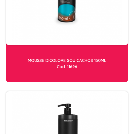
OLEOS
PELE
HIGIENE E LIMPEZA
ALCOOL
ALGODAO
MOUSSE DICOLORE SOU CACHOS 150ML
DETERGENTE ENZIMÁTICO
Cod. 11696
ENVELOPE AUTOSELANTE
LUVAS + MASCARAS
LUVAS E SAPATILHAS C/CREME
PROTETORES SOLAR + DESODORANTE
REMOVEDOR DE TINTURA
TOALHA
MANICURE