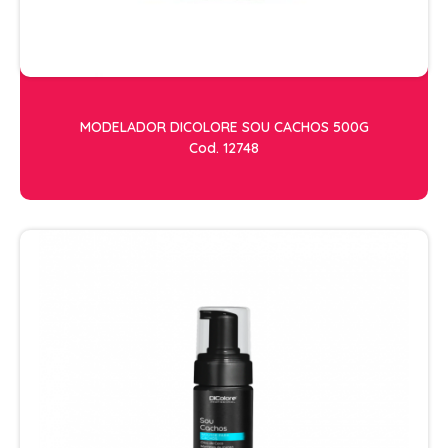
RISQUE
STUDIO
ESTETICA
ACESSORIOS
MODELADOR DICOLORE SOU CACHOS 500G
ACESSÓRIOS DE MAQUIAGEM
Cod. 12748
ACESSÓRIOS PARA HENNA
APARADOR DE PELOS
ARGILA
CILIOS
CREMES DE MASSAGEM
FACIAL
FIXADOR DE MAQUIAGEM
FORTE BELLA
GEL REDUTOR E FLUIDOS