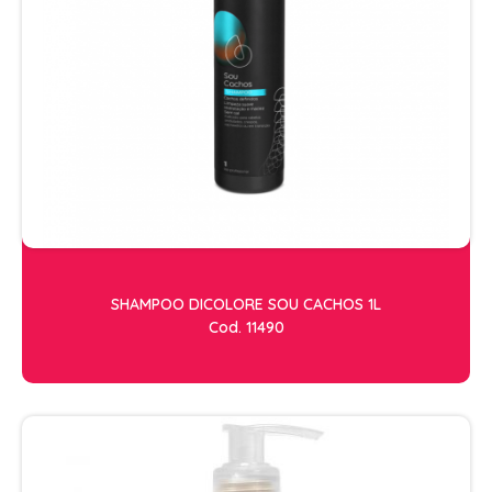
ACESSORIOS
ALICATES
AMOLECEDOR DE CUTICULAS
CREMES
DESCARTAVEIS
ESFOLIANTES E PARAFINAS
LIXAS
LUVAS E SAPATILHAS C/CREME
SHAMPOO DICOLORE SOU CACHOS 1L
Cod. 11490
REMOVEDORES DE ESMALTE
UNHAS EM GEL E FIBRA
MOVEIS
BARBEARIA
CABELELEIRO