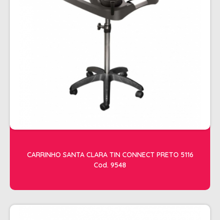
ESTETICA
LAVATORIOS + ACESSORIOS
MACAS
MANICURE
POLTRONAS + ACESSORIOS
CARRINHO SANTA CLARA TIN CONNECT PRETO 5116
Cod. 9548