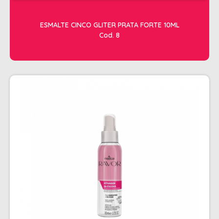
RISQUE
STUDIO
ESMALTE CINCO GLITER PRATA FORTE 10ML
Cod. 8
ESTETICA
ACESSORIOS
ACESSÓRIOS DE MAQUIAGEM
ACESSÓRIOS PARA HENNA
APARADOR DE PELOS
ARGILA
CILIOS
CREMES DE MASSAGEM
FACIAL
FIXADOR DE MAQUIAGEM
FORTE BELLA
GEL REDUTOR E FLUIDOS