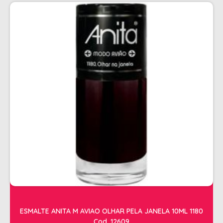
PENTEADOS
PERFUMES
PO DESCOLORANTE
SHAMPOO + COND. GALAO
SHAMPOO MANUTENÇÃO
TONALIZANTES
TÔNICO
TRATAMENTO PROFISSIONAL
ELETROS
ACESSÓRIOS CABELO
APARELHOS E ACESSORIOS MANICURE
AQUECEDOR E RESISTENCIA DE
ESMALTE ANITA M AVIAO OLHAR PELA JANELA 10ML 1180
LAVATORIOS
Cod. 12609