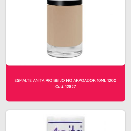
SHAMPOO
SHAMPOO GALÃO
SHAMPOO MANUTENÇÃO
TESOURAS
TONALIZANTES
DEPILAÇÃO
ACESSORIOS DEPILACAO
APARELHOS DEPILATORIOS
ESMALTE ANITA RIO BEIJO NO ARPOADOR 10ML 1200
CERAS
Cod. 12827
DESCARTAVEIS
OLEOS POS E PRE DEPILACAO
REFIL DE CERA + FOLHA PRONTA
DICOLORE
ÁGUA OXIGENADA