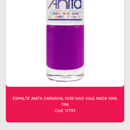
ALISAMENTO
BIO CONTROL
BRINDE
CACHOS
COLORAÇÃO FLASH 10 MIN
COLORAÇÃO SENSITIVE
COLORAÇÃO TRADICIONAL
COLORACAO TSA
COND MANUTENÇÃO
ESMALTE ANITA CARNAVAL NOIS NAO VALE NADA 10ML
FINALIZADORES
1196
FIXADORES
Cod. 12792
LEAVEIN - DEFRIZANTES
MASCARAS MANUTENCAO