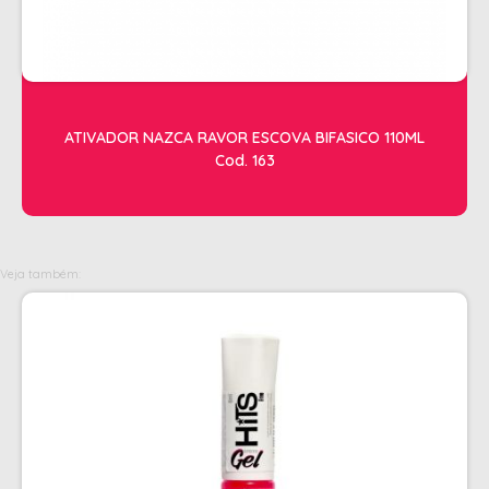
OLEOS
PELE
HIGIENE E LIMPEZA
ATIVADOR NAZCA RAVOR ESCOVA BIFASICO 110ML
ALCOOL
Cod. 163
ALGODAO
DETERGENTE ENZIMÁTICO
ENVELOPE AUTOSELANTE
Veja também:
LUVAS + MASCARAS
LUVAS E SAPATILHAS C/CREME
PROTETORES SOLAR + DESODORANTE
REMOVEDOR DE TINTURA
TOALHA
MANICURE