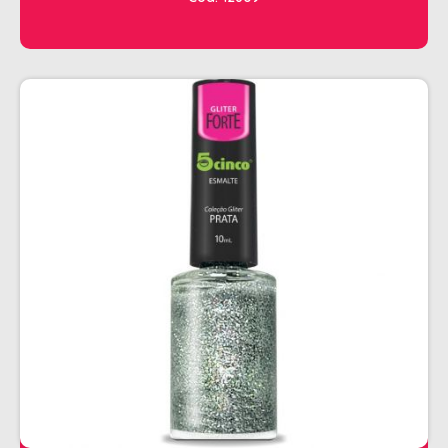
CHALEIRA
MAQUINAS DE CORTE E ACABAMENTO
PRANCHA + MODELADORES
SECADORES
ESMALTE
AMUSANT
ANITA
CINCO
COLORAMA
DAILUS
HITS
IMPALA
REPOS