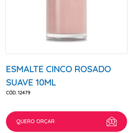
ESCOVAS
FINALIZADORES
LAMINAS E PENTES MAQUINA
PENTES
POMADAS + GEL
SHAMPOO MANUTENÇÃO
TESOURAS
ESMALTE CINCO ROSADO
TINTURAS
SUAVE 10ML
CABELO
CÓD. 12479
ACESSORIOS CABELO
AGUA OXIGENADA
ALISAMENTO
QUERO ORÇAR
COLORAÇÃO