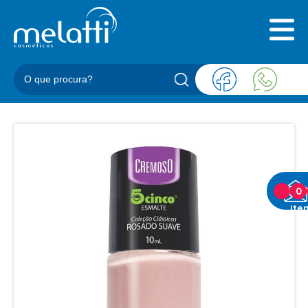
INICIAL
QUEM SOMOS
PRODUTOS
BLOG
REPRESENTANTES
CONTATO
CATEGORIAS
0
ite
BARBEARIA
ACESSORIOS BARBER
BALM
BLEND