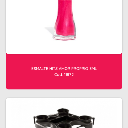
ACESSORIOS
ALICATES
AMOLECEDOR DE CUTICULAS
CREMES
DESCARTAVEIS
ESFOLIANTES E PARAFINAS
LIXAS
ESMALTE HITS AMOR PROPRIO 8ML
Cod. 11872
LUVAS E SAPATILHAS C/CREME
REMOVEDORES DE ESMALTE
UNHAS EM GEL E FIBRA
MOVEIS
BARBEARIA
CABELELEIRO