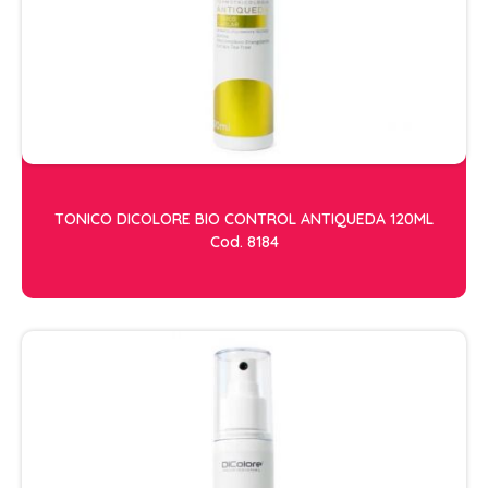
ESCOVAS
FINALIZADORES
LAMINAS E PENTES MAQUINA
PENTES
POMADAS + GEL
SHAMPOO MANUTENÇÃO
TONICO DICOLORE BIO CONTROL ANTIQUEDA 120ML
TESOURAS
Cod. 8184
TINTURAS
CABELO
ACESSORIOS CABELO
AGUA OXIGENADA
ALISAMENTO
COLORAÇÃO