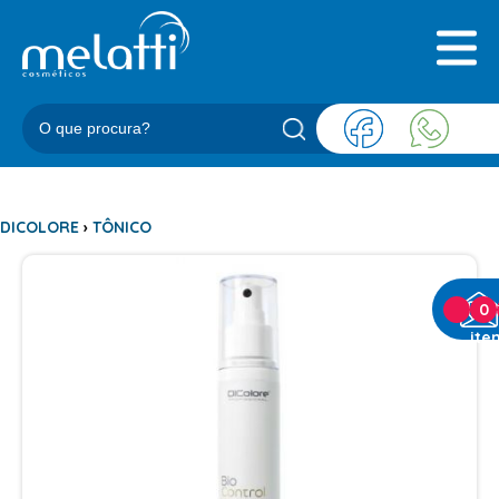
INICIAL
QUEM SOMOS
PRODUTOS
BLOG
REPRESENTANTES
CONTATO
DICOLORE
›
TÔNICO
CATEGORIAS
0
ite
BARBEARIA
ACESSORIOS BARBER
BALM
BLEND