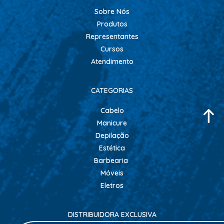
CHALEIRA
Sobre Nós
MAQUINAS DE CORTE E ACABAMENTO
Produtos
Representantes
PRANCHA + MODELADORES
Cursos
SECADORES
Atendimento
ESMALTE
CATEGORIAS
AMUSANT
ANITA
Cabelo
Manicure
CINCO
Depilação
COLORAMA
Estética
DAILUS
Barbearia
Móveis
HITS
Eletros
IMPALA
REPOS
DISTRIBUIDORA EXCLUSIVA