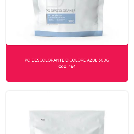
ESCOVAS
FINALIZADORES
LAMINAS E PENTES MAQUINA
PENTES
POMADAS + GEL
SHAMPOO MANUTENÇÃO
PO DESCOLORANTE DICOLORE AZUL 500G
TESOURAS
Cod. 464
TINTURAS
CABELO
ACESSORIOS CABELO
AGUA OXIGENADA
ALISAMENTO
COLORAÇÃO