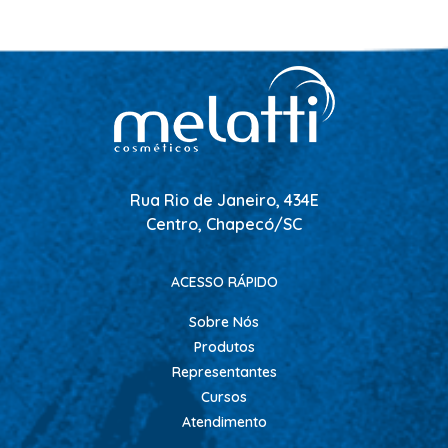
SHAMPOO
SHAMPOO GALÃO
SHAMPOO MANUTENÇÃO
TESOURAS
TONALIZANTES
DEPILAÇÃO
Rua Rio de Janeiro, 434E
ACESSORIOS DEPILACAO
Centro, Chapecó/SC
APARELHOS DEPILATORIOS
CERAS
ACESSO RÁPIDO
DESCARTAVEIS
Sobre Nós
OLEOS POS E PRE DEPILACAO
Produtos
Representantes
REFIL DE CERA + FOLHA PRONTA
Cursos
DICOLORE
Atendimento
ÁGUA OXIGENADA