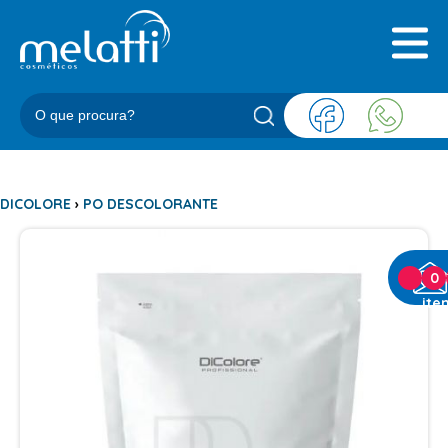
INICIAL
QUEM SOMOS
PRODUTOS
BLOG
REPRESENTANTES
CONTATO
DICOLORE
›
PO DESCOLORANTE
CATEGORIAS
0
ite
BARBEARIA
ACESSORIOS BARBER
BALM
BLEND