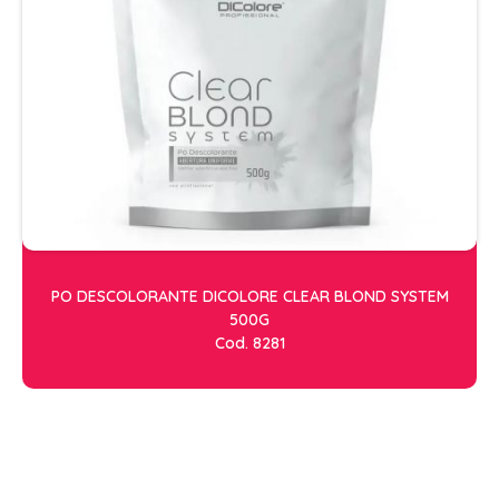
CONDICIONADOR GALÃO
CONDICIONADORES
ESCOVAS
FINALIZADORES
FIXADORES
HIDRATACAO
LEAVE IN - DEFRIZANTES
LUVAS + MASCARAS
PO DESCOLORANTE DICOLORE CLEAR BLOND SYSTEM
MASCARAS MANUTENCAO
500G
Cod. 8281
MOUSSE
PENTES
PERMANENTE E NEUTRALIZANTE
PO DESCOLORANTE