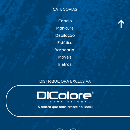
CATEGORIAS
ALISAMENTO
BIO CONTROL
Cabelo
Manicure
BRINDE
Depilação
CACHOS
Estética
COLORAÇÃO FLASH 10 MIN
Barbearia
Móveis
COLORAÇÃO SENSITIVE
Eletros
COLORAÇÃO TRADICIONAL
COLORACAO TSA
DISTRIBUIDORA EXCLUSIVA
COND MANUTENÇÃO
FINALIZADORES
FIXADORES
LEAVEIN - DEFRIZANTES
MASCARAS MANUTENCAO