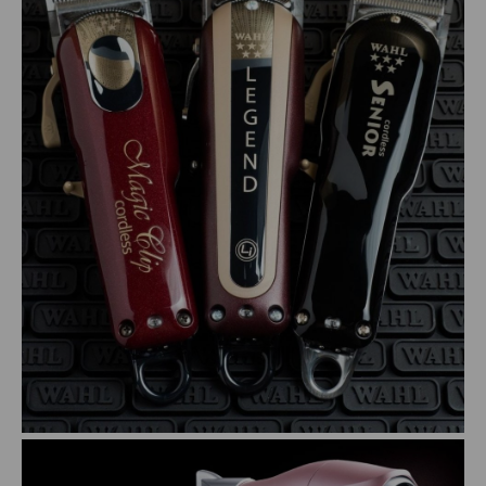
PENTEADOS
PERFUMES
PO DESCOLORANTE
SHAMPOO + COND. GALAO
SHAMPOO MANUTENÇÃO
TONALIZANTES
TÔNICO
TRATAMENTO PROFISSIONAL
ELETROS
ACESSÓRIOS CABELO
APARELHOS E ACESSORIOS MANICURE
AQUECEDOR E RESISTENCIA DE
LAVATORIOS