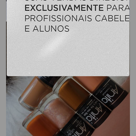
OLEOS
PELE
HIGIENE E LIMPEZA
ALCOOL
ALGODAO
DETERGENTE ENZIMÁTICO
ENVELOPE AUTOSELANTE
LUVAS + MASCARAS
LUVAS E SAPATILHAS C/CREME
PROTETORES SOLAR + DESODORANTE
REMOVEDOR DE TINTURA
TOALHA
MANICURE