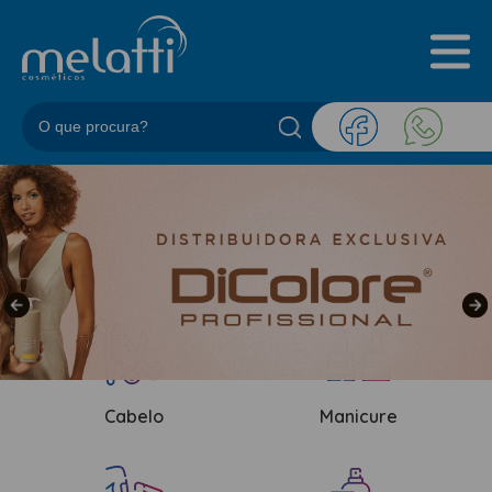
INICIAL
QUEM SOMOS
PRODUTOS
BLOG
REPRESENTANTES
CONTATO
CATEGORIAS
BARBEARIA
ACESSORIOS BARBER
Cabelo
Manicure
BALM
BLEND