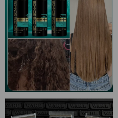
ALISAMENTO
BIO CONTROL
BRINDE
CACHOS
COLORAÇÃO FLASH 10 MIN
COLORAÇÃO SENSITIVE
COLORAÇÃO TRADICIONAL
COLORACAO TSA
COND MANUTENÇÃO
FINALIZADORES
FIXADORES
LEAVEIN - DEFRIZANTES
MASCARAS MANUTENCAO