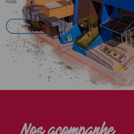
mais.
ESTETICA
LAVATORIOS + ACESSORIOS
SAIBA MAIS
MACAS
MANICURE
POLTRONAS + ACESSORIOS
Nos acompanhe