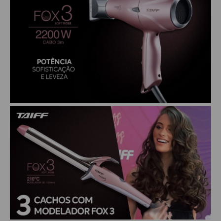
CHALEIRA
MAQUINAS DE CORTE E ACABAMENTO
PRANCHA + MODELADORES
SECADORES
ESMALTE
AMUSANT
ANITA
CINCO
COLORAMA
DAILUS
HITS
IMPALA
REPOS