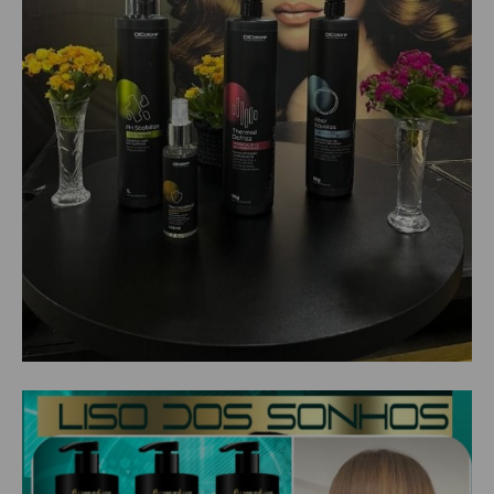
SHAMPOO
SHAMPOO GALÃO
SHAMPOO MANUTENÇÃO
TESOURAS
TONALIZANTES
DEPILAÇÃO
ACESSORIOS DEPILACAO
APARELHOS DEPILATORIOS
CERAS
DESCARTAVEIS
OLEOS POS E PRE DEPILACAO
REFIL DE CERA + FOLHA PRONTA
DICOLORE
ÁGUA OXIGENADA