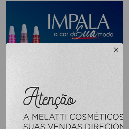
RISQUE
STUDIO
ESTETICA
ACESSORIOS
ACESSÓRIOS DE MAQUIAGEM
×
ACESSÓRIOS PARA HENNA
APARADOR DE PELOS
ARGILA
CILIOS
CREMES DE MASSAGEM
FACIAL
FIXADOR DE MAQUIAGEM
FORTE BELLA
GEL REDUTOR E FLUIDOS