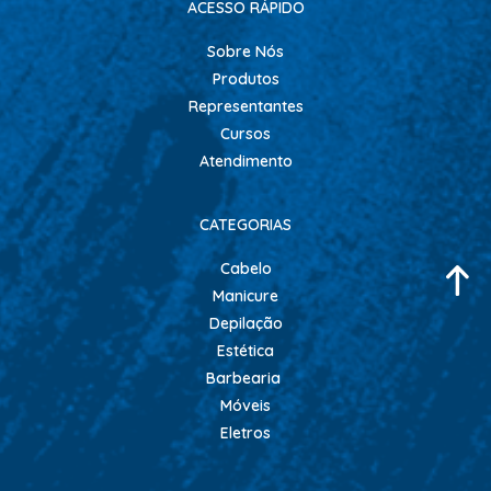
RISQUE
ACESSO RÁPIDO
STUDIO
Sobre Nós
Produtos
ESTETICA
Representantes
ACESSORIOS
Cursos
ACESSÓRIOS DE MAQUIAGEM
Atendimento
ACESSÓRIOS PARA HENNA
CATEGORIAS
APARADOR DE PELOS
ARGILA
Cabelo
Manicure
CILIOS
Depilação
CREMES DE MASSAGEM
Estética
Barbearia
FACIAL
Móveis
FIXADOR DE MAQUIAGEM
Eletros
FORTE BELLA
GEL REDUTOR E FLUIDOS