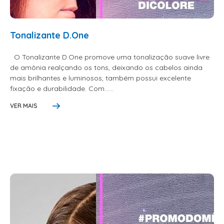
ALISAMENTO
BIO CONTROL
Tonalizante D.One
BRINDE
O Tonalizante D.One promove uma tonalização suave livre
de amônia realçando os tons, deixando os cabelos ainda
CACHOS
mais brilhantes e luminosos, também possui excelente
COLORAÇÃO FLASH 10 MIN
fixação e durabilidade. Com......
COLORAÇÃO SENSITIVE
VER MAIS
COLORAÇÃO TRADICIONAL
COLORACAO TSA
COND MANUTENÇÃO
FINALIZADORES
FIXADORES
LEAVEIN - DEFRIZANTES
MASCARAS MANUTENCAO