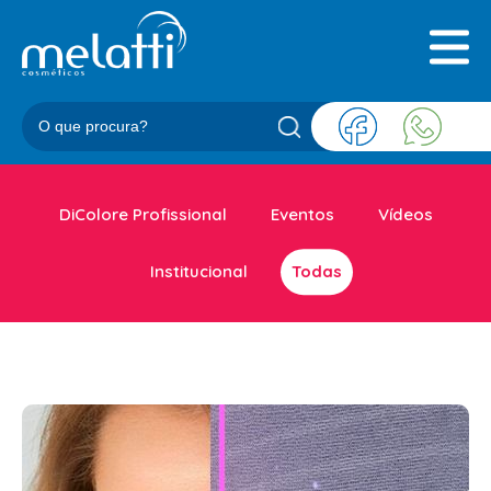
INICIAL
QUEM SOMOS
PRODUTOS
BLOG
REPRESENTANTES
CONTATO
DiColore Profissional
Eventos
Vídeos
Institucional
Todas
CATEGORIAS
BARBEARIA
ACESSORIOS BARBER
BALM
BLEND