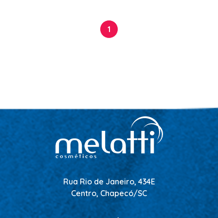
CHALEIRA
MAQUINAS DE CORTE E ACABAMENTO
1
PRANCHA + MODELADORES
SECADORES
ESMALTE
AMUSANT
ANITA
CINCO
COLORAMA
DAILUS
HITS
Rua Rio de Janeiro, 434E
IMPALA
Centro, Chapecó/SC
REPOS