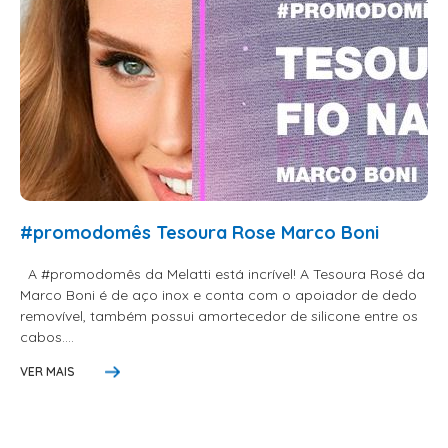
ESCOVAS
FINALIZADORES
LAMINAS E PENTES MAQUINA
PENTES
POMADAS + GEL
SHAMPOO MANUTENÇÃO
TESOURAS
#promodomês Tesoura Rose Marco Boni
TINTURAS
A #promodomês da Melatti está incrível! A Tesoura Rosé da
CABELO
Marco Boni é de aço inox e conta com o apoiador de dedo
removível, também possui amortecedor de silicone entre os
ACESSORIOS CABELO
cabos....
AGUA OXIGENADA
VER MAIS
ALISAMENTO
COLORAÇÃO