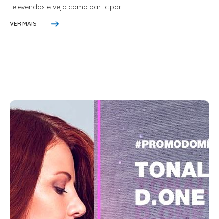
SHAMPOO
televendas e veja como participar. ...
SHAMPOO GALÃO
VER MAIS
SHAMPOO MANUTENÇÃO
TESOURAS
TONALIZANTES
DEPILAÇÃO
ACESSORIOS DEPILACAO
APARELHOS DEPILATORIOS
CERAS
DESCARTAVEIS
OLEOS POS E PRE DEPILACAO
REFIL DE CERA + FOLHA PRONTA
DICOLORE
ÁGUA OXIGENADA