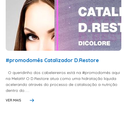
PENTEADOS
PERFUMES
PO DESCOLORANTE
SHAMPOO + COND. GALAO
SHAMPOO MANUTENÇÃO
TONALIZANTES
#promodomês Catalizador D.Restore
TÔNICO
O queridinho dos cabeleireiros está na #promodomês aqui
TRATAMENTO PROFISSIONAL
na Melatti! O D.Restore atua como uma hidratação liquida
acelerando através do processo de catalisação a nutrição
ELETROS
dentro do......
ACESSÓRIOS CABELO
VER MAIS
APARELHOS E ACESSORIOS MANICURE
AQUECEDOR E RESISTENCIA DE
LAVATORIOS