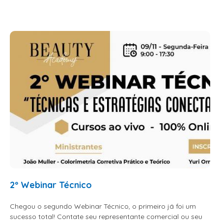
CONDICIONADOR GALÃO
CONDICIONADORES
ESCOVAS
FINALIZADORES
FIXADORES
HIDRATACAO
LEAVE IN - DEFRIZANTES
LUVAS + MASCARAS
MASCARAS MANUTENCAO
MOUSSE
PENTES
2º Webinar Técnico
PERMANENTE E NEUTRALIZANTE
PO DESCOLORANTE
Chegou o segundo Webinar Técnico, o primeiro já foi um
sucesso total! Contate seu representante comercial ou seu