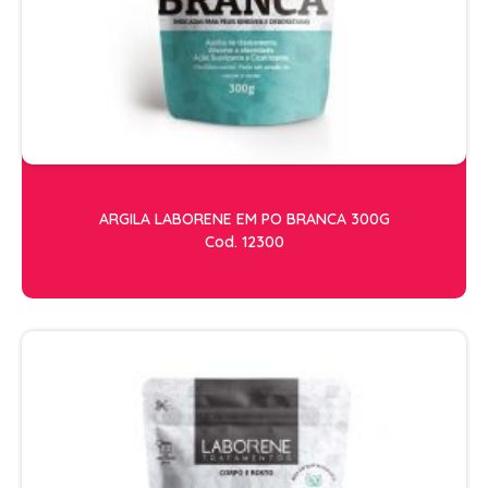
ESCOVAS
FINALIZADORES
LAMINAS E PENTES MAQUINA
PENTES
POMADAS + GEL
SHAMPOO MANUTENÇÃO
ARGILA LABORENE EM PO BRANCA 300G
TESOURAS
Cod. 12300
TINTURAS
CABELO
ACESSORIOS CABELO
AGUA OXIGENADA
ALISAMENTO
COLORAÇÃO