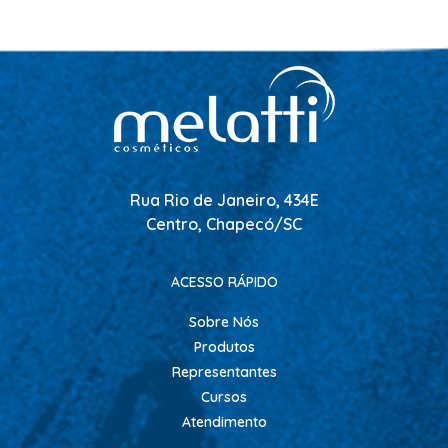
SHAMPOO
SHAMPOO GALÃO
SHAMPOO MANUTENÇÃO
TESOURAS
TONALIZANTES
DEPILAÇÃO
Rua Rio de Janeiro, 434E
ACESSORIOS DEPILACAO
Centro, Chapecó/SC
APARELHOS DEPILATORIOS
CERAS
ACESSO RÁPIDO
DESCARTAVEIS
Sobre Nós
OLEOS POS E PRE DEPILACAO
Produtos
Representantes
REFIL DE CERA + FOLHA PRONTA
Cursos
DICOLORE
Atendimento
ÁGUA OXIGENADA