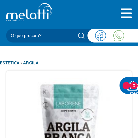
INICIAL
QUEM SOMOS
PRODUTOS
BLOG
REPRESENTANTES
CONTATO
ESTETICA
›
ARGILA
CATEGORIAS
0
ite
BARBEARIA
ACESSORIOS BARBER
BALM
BLEND