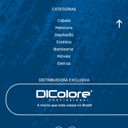
CATEGORIAS
ALISAMENTO
BIO CONTROL
Cabelo
Manicure
BRINDE
Depilação
CACHOS
Estética
COLORAÇÃO FLASH 10 MIN
Barbearia
Móveis
COLORAÇÃO SENSITIVE
Eletros
COLORAÇÃO TRADICIONAL
COLORACAO TSA
DISTRIBUIDORA EXCLUSIVA
COND MANUTENÇÃO
FINALIZADORES
FIXADORES
LEAVEIN - DEFRIZANTES
MASCARAS MANUTENCAO