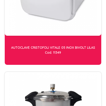
ESCOVAS
FINALIZADORES
LAMINAS E PENTES MAQUINA
PENTES
POMADAS + GEL
SHAMPOO MANUTENÇÃO
AUTOCLAVE CRISTOFOLI VITALE 05 INOX BIVOLT LILAS
TESOURAS
Cod. 11349
TINTURAS
CABELO
ACESSORIOS CABELO
AGUA OXIGENADA
ALISAMENTO
COLORAÇÃO