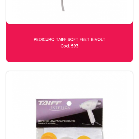
RISQUE
STUDIO
ESTETICA
ACESSORIOS
PEDICURO TAIFF SOFT FEET BIVOLT
ACESSÓRIOS DE MAQUIAGEM
Cod. 593
ACESSÓRIOS PARA HENNA
APARADOR DE PELOS
ARGILA
CILIOS
CREMES DE MASSAGEM
FACIAL
FIXADOR DE MAQUIAGEM
FORTE BELLA
GEL REDUTOR E FLUIDOS