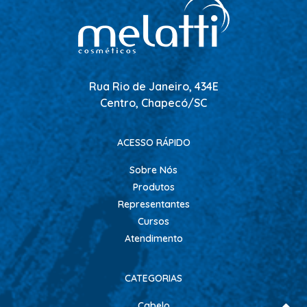
ACESSORIOS
ALICATES
AMOLECEDOR DE CUTICULAS
Rua Rio de Janeiro, 434E
CREMES
Centro, Chapecó/SC
DESCARTAVEIS
ESFOLIANTES E PARAFINAS
ACESSO RÁPIDO
LIXAS
Sobre Nós
LUVAS E SAPATILHAS C/CREME
Produtos
Representantes
REMOVEDORES DE ESMALTE
Cursos
UNHAS EM GEL E FIBRA
Atendimento
MOVEIS
BARBEARIA
CATEGORIAS
CABELELEIRO
Cabelo