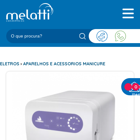
INICIAL
QUEM SOMOS
PRODUTOS
BLOG
REPRESENTANTES
CONTATO
ELETROS
›
APARELHOS E ACESSORIOS MANICURE
CATEGORIAS
0
ite
BARBEARIA
ACESSORIOS BARBER
BALM
BLEND