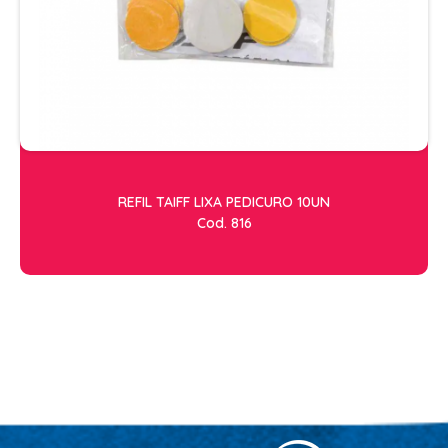
OLEOS
PELE
HIGIENE E LIMPEZA
ALCOOL
ALGODAO
REFIL TAIFF LIXA PEDICURO 10UN
DETERGENTE ENZIMÁTICO
Cod. 816
ENVELOPE AUTOSELANTE
LUVAS + MASCARAS
LUVAS E SAPATILHAS C/CREME
PROTETORES SOLAR + DESODORANTE
REMOVEDOR DE TINTURA
TOALHA
MANICURE