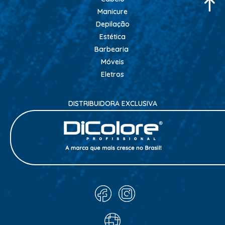
ESTETICA
Manicure
Depilação
LAVATORIOS + ACESSORIOS
Estética
MACAS
Barbearia
Móveis
MANICURE
Eletros
POLTRONAS + ACESSORIOS
DISTRIBUIDORA EXCLUSIVA