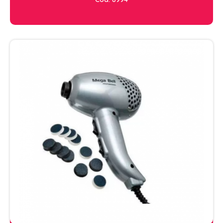
PENTEADOS
PERFUMES
PO DESCOLORANTE
SHAMPOO + COND. GALAO
SHAMPOO MANUTENÇÃO
TONALIZANTES
TÔNICO
TRATAMENTO PROFISSIONAL
ELETROS
ACESSÓRIOS CABELO
APARELHOS E ACESSORIOS MANICURE
AQUECEDOR E RESISTENCIA DE
LAVATORIOS