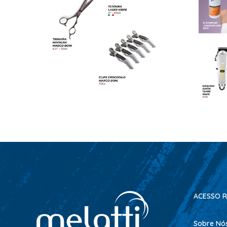
ACESSO R
Sobre Nó