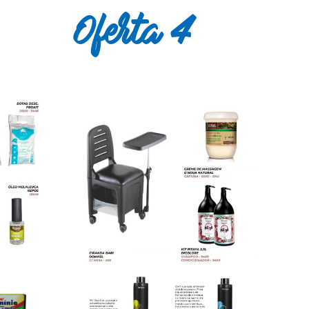
Oferta 4