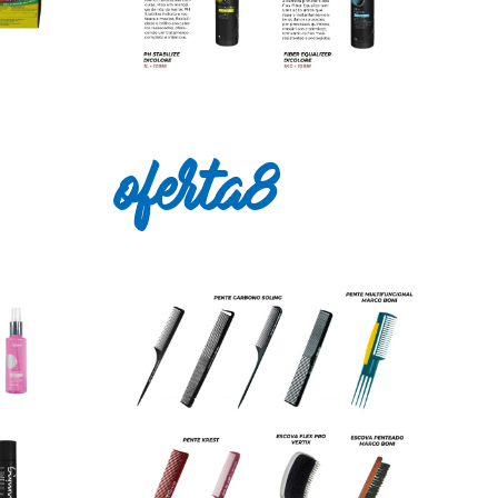
oferta8