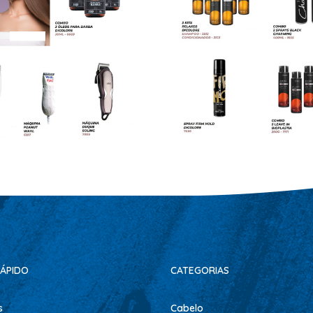
ÁPIDO
CATEGORIAS
s
Cabelo