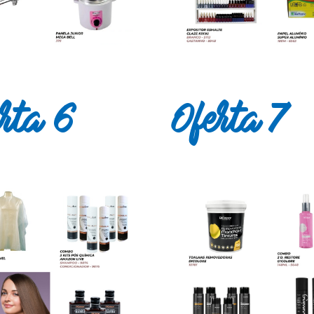
rta 6
Oferta 7