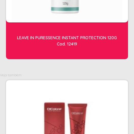
OLEOS
PELE
HIGIENE E LIMPEZA
LEAVE IN PURESSENCE INSTANT PROTECTION 120G
ALCOOL
Cod. 12419
ALGODAO
DETERGENTE ENZIMÁTICO
ENVELOPE AUTOSELANTE
Veja também:
LUVAS + MASCARAS
LUVAS E SAPATILHAS C/CREME
PROTETORES SOLAR + DESODORANTE
REMOVEDOR DE TINTURA
TOALHA
MANICURE