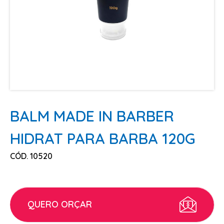
ESCOVAS
FINALIZADORES
LAMINAS E PENTES MAQUINA
PENTES
POMADAS + GEL
SHAMPOO MANUTENÇÃO
TESOURAS
BALM MADE IN BARBER
TINTURAS
HIDRAT PARA BARBA 120G
CABELO
CÓD. 10520
ACESSORIOS CABELO
AGUA OXIGENADA
ALISAMENTO
QUERO ORÇAR
COLORAÇÃO