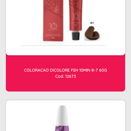
ACESSORIOS
ALICATES
AMOLECEDOR DE CUTICULAS
CREMES
DESCARTAVEIS
ESFOLIANTES E PARAFINAS
LIXAS
COLORACAO DICOLORE FSH 10MIN 8-7 60G
Cod. 12673
LUVAS E SAPATILHAS C/CREME
REMOVEDORES DE ESMALTE
UNHAS EM GEL E FIBRA
MOVEIS
BARBEARIA
CABELELEIRO