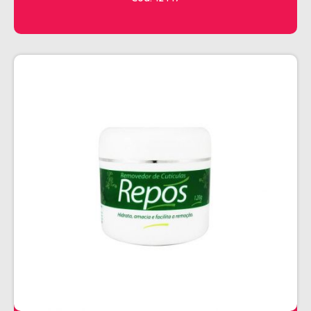
CHALEIRA
MAQUINAS DE CORTE E ACABAMENTO
PRANCHA + MODELADORES
SECADORES
ESMALTE
AMUSANT
ANITA
CINCO
COLORAMA
DAILUS
HITS
IMPALA
REPOS