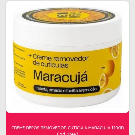
PENTEADOS
PERFUMES
PO DESCOLORANTE
SHAMPOO + COND. GALAO
SHAMPOO MANUTENÇÃO
TONALIZANTES
TÔNICO
TRATAMENTO PROFISSIONAL
ELETROS
ACESSÓRIOS CABELO
APARELHOS E ACESSORIOS MANICURE
AQUECEDOR E RESISTENCIA DE
CREME REPOS REMOVEDOR CUTICULA MARACUJA 120GR
LAVATORIOS
Cod. 12447