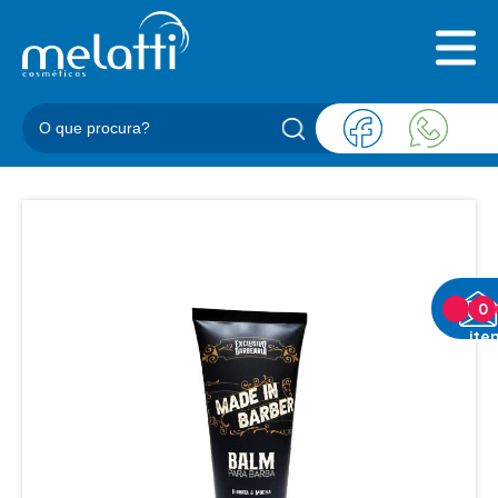
INICIAL
QUEM SOMOS
PRODUTOS
BLOG
REPRESENTANTES
CONTATO
CATEGORIAS
0
ite
BARBEARIA
ACESSORIOS BARBER
BALM
BLEND