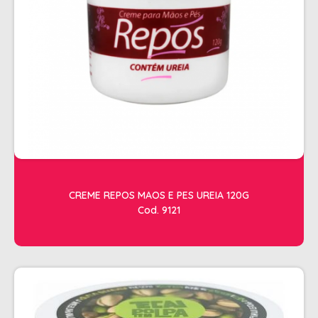
SHAMPOO
SHAMPOO GALÃO
SHAMPOO MANUTENÇÃO
TESOURAS
TONALIZANTES
DEPILAÇÃO
ACESSORIOS DEPILACAO
APARELHOS DEPILATORIOS
CREME REPOS MAOS E PES UREIA 120G
CERAS
Cod. 9121
DESCARTAVEIS
OLEOS POS E PRE DEPILACAO
REFIL DE CERA + FOLHA PRONTA
DICOLORE
ÁGUA OXIGENADA