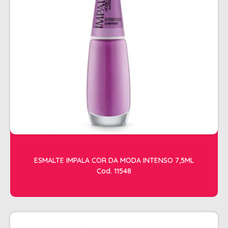
ESTETICA
LAVATORIOS + ACESSORIOS
MACAS
MANICURE
POLTRONAS + ACESSORIOS
ESMALTE IMPALA COR DA MODA INTENSO 7,5ML
Cod. 11548