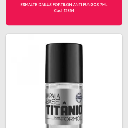
ESMALTE DAILUS FORTILON ANTI FUNGOS 7ML
Cod. 12854