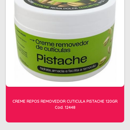
ALISAMENTO
BIO CONTROL
BRINDE
CACHOS
COLORAÇÃO FLASH 10 MIN
COLORAÇÃO SENSITIVE
COLORAÇÃO TRADICIONAL
COLORACAO TSA
COND MANUTENÇÃO
FINALIZADORES
CREME REPOS REMOVEDOR CUTICULA PISTACHE 120GR
Cod. 12448
FIXADORES
LEAVEIN - DEFRIZANTES
MASCARAS MANUTENCAO