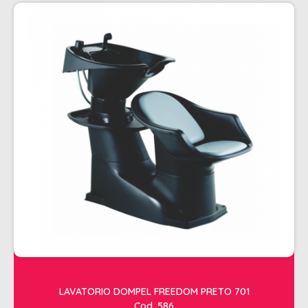
PENTEADOS
PERFUMES
PO DESCOLORANTE
SHAMPOO + COND. GALAO
SHAMPOO MANUTENÇÃO
TONALIZANTES
TÔNICO
TRATAMENTO PROFISSIONAL
ELETROS
ACESSÓRIOS CABELO
APARELHOS E ACESSORIOS MANICURE
AQUECEDOR E RESISTENCIA DE
LAVATORIO DOMPEL FREEDOM PRETO 701
LAVATORIOS
Cod. 586