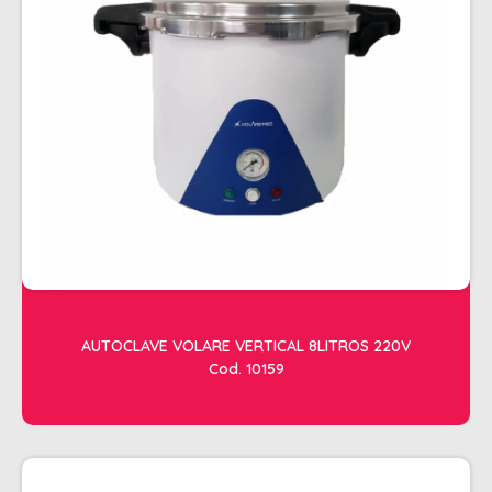
ESTETICA
LAVATORIOS + ACESSORIOS
MACAS
MANICURE
POLTRONAS + ACESSORIOS
AUTOCLAVE VOLARE VERTICAL 8LITROS 220V
Cod. 10159