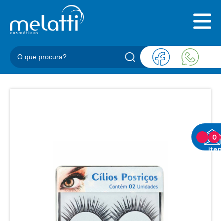
INICIAL
QUEM SOMOS
PRODUTOS
BLOG
REPRESENTANTES
CONTATO
CATEGORIAS
0
ite
BARBEARIA
ACESSORIOS BARBER
BALM
BLEND