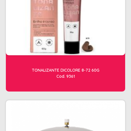
ACESSORIOS
ALICATES
AMOLECEDOR DE CUTICULAS
CREMES
DESCARTAVEIS
ESFOLIANTES E PARAFINAS
LIXAS
TONALIZANTE DICOLORE 8-72 60G
Cod. 9361
LUVAS E SAPATILHAS C/CREME
REMOVEDORES DE ESMALTE
UNHAS EM GEL E FIBRA
MOVEIS
BARBEARIA
CABELELEIRO