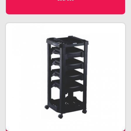
CHALEIRA
MAQUINAS DE CORTE E ACABAMENTO
PRANCHA + MODELADORES
SECADORES
ESMALTE
AMUSANT
ANITA
CINCO
COLORAMA
DAILUS
HITS
IMPALA
REPOS