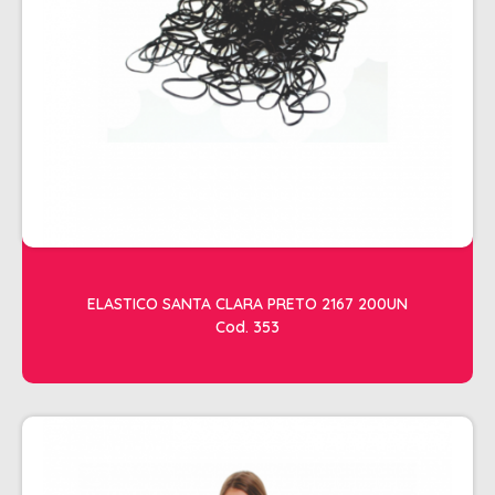
SHAMPOO
SHAMPOO GALÃO
SHAMPOO MANUTENÇÃO
TESOURAS
TONALIZANTES
DEPILAÇÃO
ACESSORIOS DEPILACAO
APARELHOS DEPILATORIOS
ELASTICO SANTA CLARA PRETO 2167 200UN
CERAS
Cod. 353
DESCARTAVEIS
OLEOS POS E PRE DEPILACAO
REFIL DE CERA + FOLHA PRONTA
DICOLORE
ÁGUA OXIGENADA