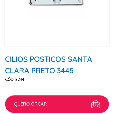
ESCOVAS
FINALIZADORES
LAMINAS E PENTES MAQUINA
PENTES
POMADAS + GEL
SHAMPOO MANUTENÇÃO
TESOURAS
CILIOS POSTICOS SANTA
TINTURAS
CLARA PRETO 3445
CABELO
CÓD. 8244
ACESSORIOS CABELO
AGUA OXIGENADA
ALISAMENTO
QUERO ORÇAR
COLORAÇÃO