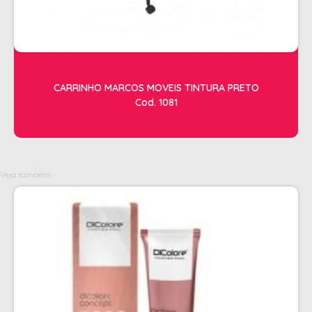
OLEOS
PELE
HIGIENE E LIMPEZA
CARRINHO MARCOS MOVEIS TINTURA PRETO
ALCOOL
Cod. 1081
ALGODAO
DETERGENTE ENZIMÁTICO
ENVELOPE AUTOSELANTE
Veja também:
LUVAS + MASCARAS
LUVAS E SAPATILHAS C/CREME
PROTETORES SOLAR + DESODORANTE
REMOVEDOR DE TINTURA
TOALHA
MANICURE