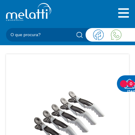
INICIAL
QUEM SOMOS
PRODUTOS
BLOG
REPRESENTANTES
CONTATO
CATEGORIAS
0
ite
BARBEARIA
ACESSORIOS BARBER
BALM
BLEND