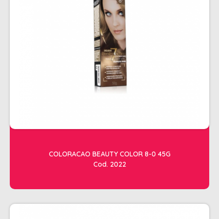
ESTETICA
LAVATORIOS + ACESSORIOS
MACAS
MANICURE
POLTRONAS + ACESSORIOS
COLORACAO BEAUTY COLOR 8-0 45G
Cod. 2022