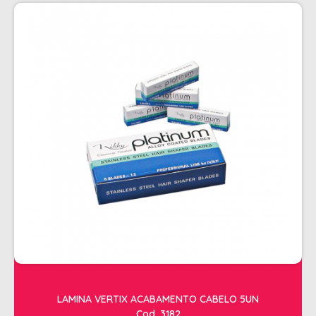
PENTEADOS
PERFUMES
PO DESCOLORANTE
SHAMPOO + COND. GALAO
SHAMPOO MANUTENÇÃO
TONALIZANTES
TÔNICO
TRATAMENTO PROFISSIONAL
ELETROS
ACESSÓRIOS CABELO
APARELHOS E ACESSORIOS MANICURE
AQUECEDOR E RESISTENCIA DE
LAMINA VERTIX ACABAMENTO CABELO 5UN
LAVATORIOS
Cod. 3182