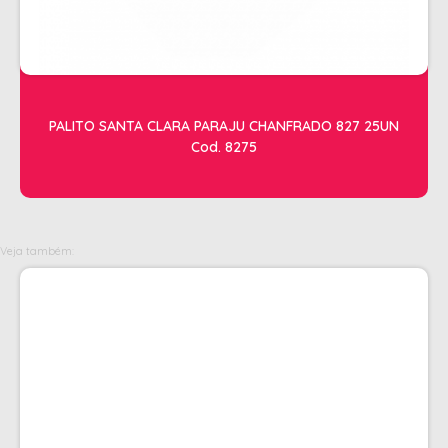
OLEOS
PELE
HIGIENE E LIMPEZA
PALITO SANTA CLARA PARAJU CHANFRADO 827 25UN
ALCOOL
Cod. 8275
ALGODAO
DETERGENTE ENZIMÁTICO
ENVELOPE AUTOSELANTE
Veja também:
LUVAS + MASCARAS
LUVAS E SAPATILHAS C/CREME
PROTETORES SOLAR + DESODORANTE
REMOVEDOR DE TINTURA
TOALHA
MANICURE