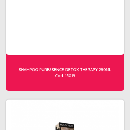
ACESSORIOS
ALICATES
AMOLECEDOR DE CUTICULAS
CREMES
DESCARTAVEIS
ESFOLIANTES E PARAFINAS
LIXAS
SHAMPOO PURESSENCE DETOX THERAPY 250ML
Cod. 13019
LUVAS E SAPATILHAS C/CREME
REMOVEDORES DE ESMALTE
UNHAS EM GEL E FIBRA
MOVEIS
BARBEARIA
CABELELEIRO