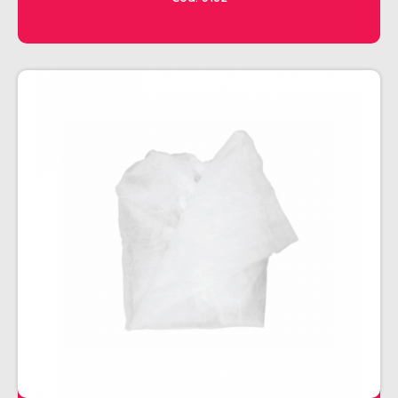
CHALEIRA
MAQUINAS DE CORTE E ACABAMENTO
PRANCHA + MODELADORES
SECADORES
ESMALTE
AMUSANT
ANITA
CINCO
COLORAMA
DAILUS
HITS
IMPALA
REPOS