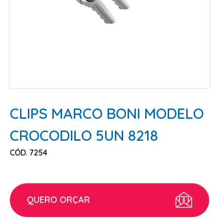
ESCOVAS
FINALIZADORES
LAMINAS E PENTES MAQUINA
PENTES
POMADAS + GEL
SHAMPOO MANUTENÇÃO
TESOURAS
CLIPS MARCO BONI MODELO
TINTURAS
CROCODILO 5UN 8218
CABELO
CÓD. 7254
ACESSORIOS CABELO
AGUA OXIGENADA
ALISAMENTO
QUERO ORÇAR
COLORAÇÃO