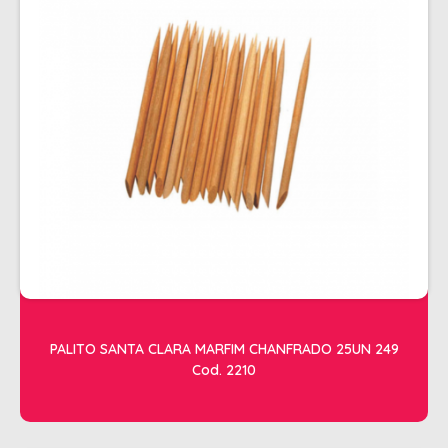
ALISAMENTO
BIO CONTROL
BRINDE
CACHOS
COLORAÇÃO FLASH 10 MIN
COLORAÇÃO SENSITIVE
COLORAÇÃO TRADICIONAL
COLORACAO TSA
COND MANUTENÇÃO
FINALIZADORES
PALITO SANTA CLARA MARFIM CHANFRADO 25UN 249
Cod. 2210
FIXADORES
LEAVEIN - DEFRIZANTES
MASCARAS MANUTENCAO