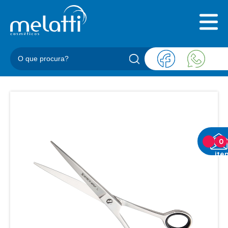
INICIAL
QUEM SOMOS
PRODUTOS
BLOG
REPRESENTANTES
CONTATO
CATEGORIAS
0
ite
BARBEARIA
ACESSORIOS BARBER
BALM
BLEND