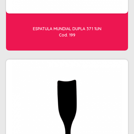
RISQUE
STUDIO
ESTETICA
ESPATULA MUNDIAL DUPLA 371 1UN
ACESSORIOS
Cod. 199
ACESSÓRIOS DE MAQUIAGEM
ACESSÓRIOS PARA HENNA
APARADOR DE PELOS
ARGILA
CILIOS
CREMES DE MASSAGEM
FACIAL
FIXADOR DE MAQUIAGEM
FORTE BELLA
GEL REDUTOR E FLUIDOS