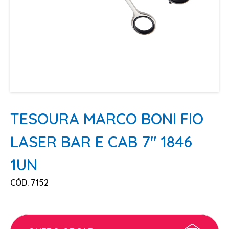
ESCOVAS
FINALIZADORES
LAMINAS E PENTES MAQUINA
PENTES
POMADAS + GEL
SHAMPOO MANUTENÇÃO
TESOURAS
TESOURA MARCO BONI FIO
TINTURAS
LASER BAR E CAB 7" 1846
CABELO
1UN
ACESSORIOS CABELO
CÓD. 7152
AGUA OXIGENADA
ALISAMENTO
COLORAÇÃO