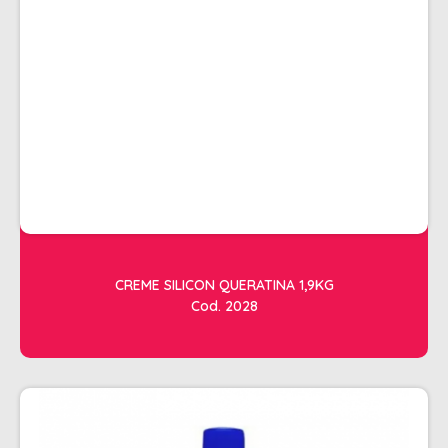
ACESSORIOS
ALICATES
AMOLECEDOR DE CUTICULAS
CREMES
DESCARTAVEIS
ESFOLIANTES E PARAFINAS
LIXAS
LUVAS E SAPATILHAS C/CREME
CREME SILICON QUERATINA 1,9KG
REMOVEDORES DE ESMALTE
Cod. 2028
UNHAS EM GEL E FIBRA
MOVEIS
BARBEARIA
CABELELEIRO