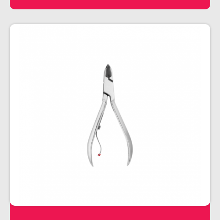
PENTEADOS
PERFUMES
PO DESCOLORANTE
SHAMPOO + COND. GALAO
SHAMPOO MANUTENÇÃO
TONALIZANTES
TÔNICO
TRATAMENTO PROFISSIONAL
ELETROS
ACESSÓRIOS CABELO
APARELHOS E ACESSORIOS MANICURE
AQUECEDOR E RESISTENCIA DE
LAVATORIOS