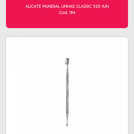
CHALEIRA
ALICATE MUNDIAL UNHAS CLASSIC 520 1UN
Cod. 194
MAQUINAS DE CORTE E ACABAMENTO
PRANCHA + MODELADORES
SECADORES
ESMALTE
AMUSANT
ANITA
CINCO
COLORAMA
DAILUS
HITS
IMPALA
REPOS