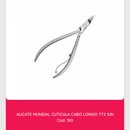
ALISAMENTO
BIO CONTROL
BRINDE
CACHOS
COLORAÇÃO FLASH 10 MIN
COLORAÇÃO SENSITIVE
COLORAÇÃO TRADICIONAL
COLORACAO TSA
COND MANUTENÇÃO
FINALIZADORES
FIXADORES
ALICATE MUNDIAL CUTICULA CABO LONGO 772 1UN
LEAVEIN - DEFRIZANTES
Cod. 190
MASCARAS MANUTENCAO