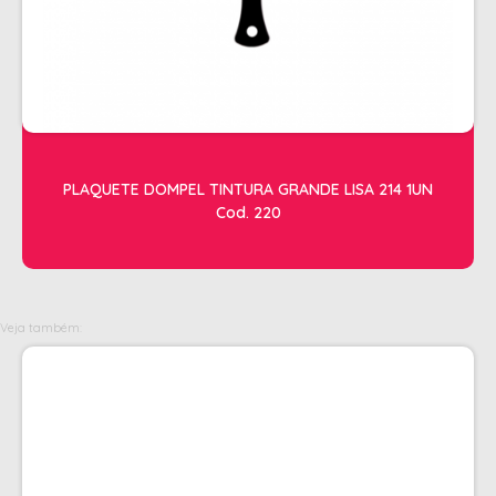
OLEOS
PELE
HIGIENE E LIMPEZA
ALCOOL
ALGODAO
PLAQUETE DOMPEL TINTURA GRANDE LISA 214 1UN
Cod. 220
DETERGENTE ENZIMÁTICO
ENVELOPE AUTOSELANTE
LUVAS + MASCARAS
Veja também:
LUVAS E SAPATILHAS C/CREME
PROTETORES SOLAR + DESODORANTE
REMOVEDOR DE TINTURA
TOALHA
MANICURE