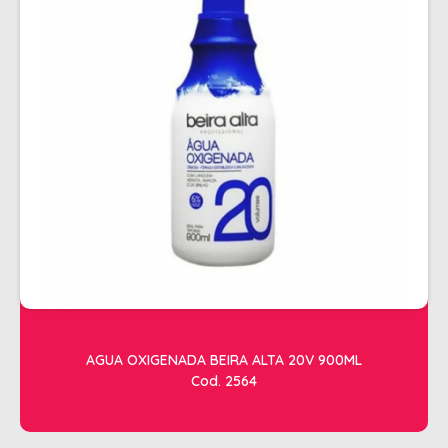
ESTETICA
LAVATORIOS + ACESSORIOS
MACAS
MANICURE
POLTRONAS + ACESSORIOS
AGUA OXIGENADA BEIRA ALTA 20V 900ML
Cod. 2564