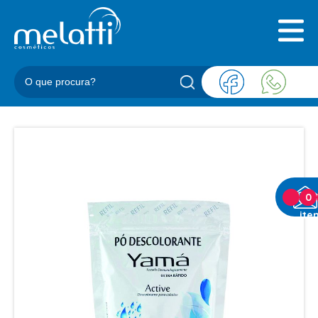
INICIAL
QUEM SOMOS
PRODUTOS
BLOG
REPRESENTANTES
CONTATO
CATEGORIAS
0
ite
BARBEARIA
ACESSORIOS BARBER
BALM
BLEND