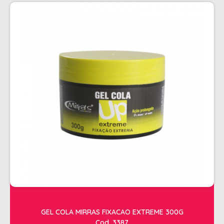
PENTEADOS
PERFUMES
PO DESCOLORANTE
SHAMPOO + COND. GALAO
SHAMPOO MANUTENÇÃO
TONALIZANTES
TÔNICO
TRATAMENTO PROFISSIONAL
ELETROS
ACESSÓRIOS CABELO
APARELHOS E ACESSORIOS MANICURE
AQUECEDOR E RESISTENCIA DE
GEL COLA MIRRAS FIXACAO EXTREME 300G
LAVATORIOS
Cod. 3387