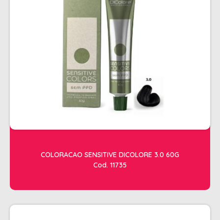
ESTETICA
LAVATORIOS + ACESSORIOS
MACAS
MANICURE
POLTRONAS + ACESSORIOS
COLORACAO SENSITIVE DICOLORE 3.0 60G
Cod. 11735