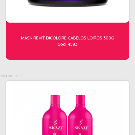
OLEOS
PELE
HIGIENE E LIMPEZA
MASK REVIT DICOLORE CABELOS LOIROS 300G
ALCOOL
Cod. 4583
ALGODAO
DETERGENTE ENZIMÁTICO
ENVELOPE AUTOSELANTE
Veja também:
LUVAS + MASCARAS
LUVAS E SAPATILHAS C/CREME
PROTETORES SOLAR + DESODORANTE
REMOVEDOR DE TINTURA
TOALHA
MANICURE