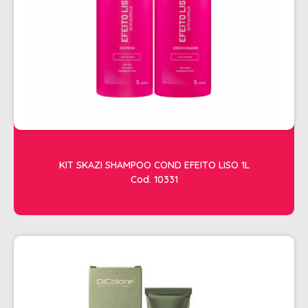
ACESSORIOS
ALICATES
AMOLECEDOR DE CUTICULAS
CREMES
DESCARTAVEIS
ESFOLIANTES E PARAFINAS
LIXAS
KIT SKAZI SHAMPOO COND EFEITO LISO 1L
Cod. 10331
LUVAS E SAPATILHAS C/CREME
REMOVEDORES DE ESMALTE
UNHAS EM GEL E FIBRA
MOVEIS
BARBEARIA
CABELELEIRO