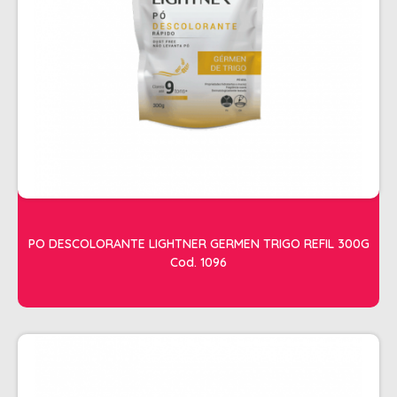
SHAMPOO
SHAMPOO GALÃO
SHAMPOO MANUTENÇÃO
TESOURAS
TONALIZANTES
DEPILAÇÃO
ACESSORIOS DEPILACAO
APARELHOS DEPILATORIOS
PO DESCOLORANTE LIGHTNER GERMEN TRIGO REFIL 300G
CERAS
Cod. 1096
DESCARTAVEIS
OLEOS POS E PRE DEPILACAO
REFIL DE CERA + FOLHA PRONTA
DICOLORE
ÁGUA OXIGENADA