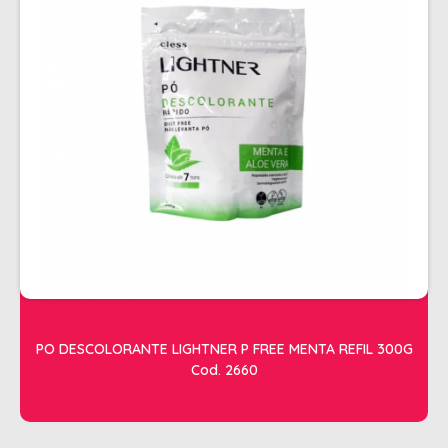
ALISAMENTO
BIO CONTROL
BRINDE
CACHOS
COLORAÇÃO FLASH 10 MIN
COLORAÇÃO SENSITIVE
COLORAÇÃO TRADICIONAL
COLORACAO TSA
COND MANUTENÇÃO
FINALIZADORES
PO DESCOLORANTE LIGHTNER P FREE MENTA REFIL 300G
Cod. 2660
FIXADORES
LEAVEIN - DEFRIZANTES
MASCARAS MANUTENCAO