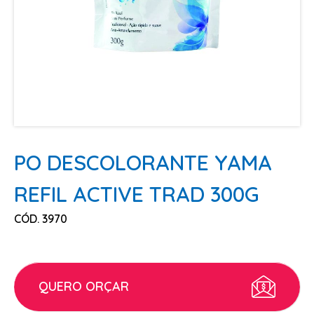
ESCOVAS
FINALIZADORES
LAMINAS E PENTES MAQUINA
PENTES
POMADAS + GEL
SHAMPOO MANUTENÇÃO
TESOURAS
PO DESCOLORANTE YAMA
TINTURAS
REFIL ACTIVE TRAD 300G
CABELO
CÓD. 3970
ACESSORIOS CABELO
AGUA OXIGENADA
ALISAMENTO
QUERO ORÇAR
COLORAÇÃO