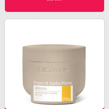
CHALEIRA
MAQUINAS DE CORTE E ACABAMENTO
PRANCHA + MODELADORES
SECADORES
ESMALTE
AMUSANT
ANITA
CINCO
COLORAMA
DAILUS
HITS
IMPALA
REPOS