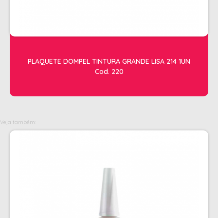
OLEOS
PELE
HIGIENE E LIMPEZA
PLAQUETE DOMPEL TINTURA GRANDE LISA 214 1UN
ALCOOL
Cod. 220
ALGODAO
DETERGENTE ENZIMÁTICO
ENVELOPE AUTOSELANTE
Veja também:
LUVAS + MASCARAS
LUVAS E SAPATILHAS C/CREME
PROTETORES SOLAR + DESODORANTE
REMOVEDOR DE TINTURA
TOALHA
MANICURE