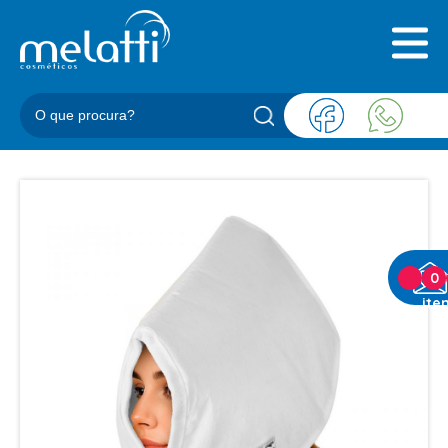
INICIAL
QUEM SOMOS
PRODUTOS
BLOG
REPRESENTANTES
CONTATO
CATEGORIAS
0
ite
BARBEARIA
ACESSORIOS BARBER
BALM
BLEND