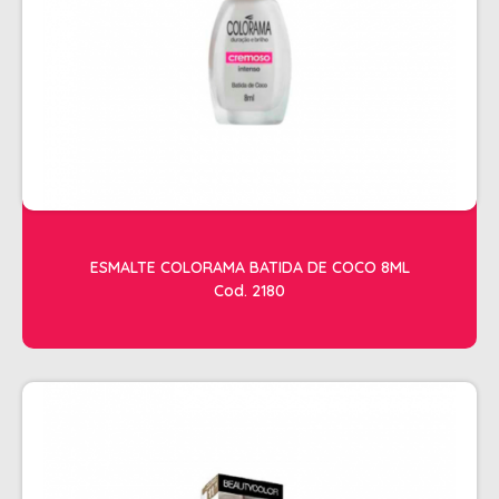
ACESSORIOS
ALICATES
AMOLECEDOR DE CUTICULAS
CREMES
DESCARTAVEIS
ESFOLIANTES E PARAFINAS
LIXAS
ESMALTE COLORAMA BATIDA DE COCO 8ML
Cod. 2180
LUVAS E SAPATILHAS C/CREME
REMOVEDORES DE ESMALTE
UNHAS EM GEL E FIBRA
MOVEIS
BARBEARIA
CABELELEIRO