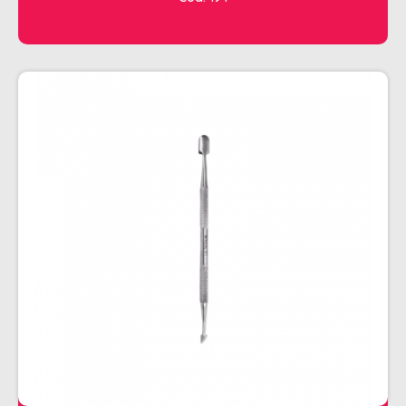
CHALEIRA
MAQUINAS DE CORTE E ACABAMENTO
PRANCHA + MODELADORES
SECADORES
ESMALTE
AMUSANT
ANITA
CINCO
COLORAMA
DAILUS
HITS
IMPALA
REPOS