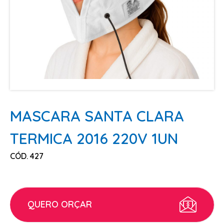
ESCOVAS
FINALIZADORES
LAMINAS E PENTES MAQUINA
PENTES
POMADAS + GEL
SHAMPOO MANUTENÇÃO
TESOURAS
MASCARA SANTA CLARA
TINTURAS
TERMICA 2016 220V 1UN
CABELO
CÓD. 427
ACESSORIOS CABELO
AGUA OXIGENADA
ALISAMENTO
QUERO ORÇAR
COLORAÇÃO