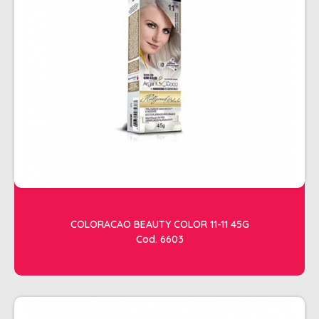
ESTETICA
LAVATORIOS + ACESSORIOS
MACAS
MANICURE
POLTRONAS + ACESSORIOS
COLORACAO BEAUTY COLOR 11-11 45G
Cod. 6603