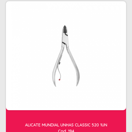
PENTEADOS
PERFUMES
PO DESCOLORANTE
SHAMPOO + COND. GALAO
SHAMPOO MANUTENÇÃO
TONALIZANTES
TÔNICO
TRATAMENTO PROFISSIONAL
ELETROS
ACESSÓRIOS CABELO
APARELHOS E ACESSORIOS MANICURE
AQUECEDOR E RESISTENCIA DE
ALICATE MUNDIAL UNHAS CLASSIC 520 1UN
LAVATORIOS
Cod. 194