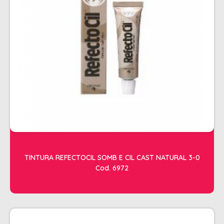
ESTETICA
LAVATORIOS + ACESSORIOS
MACAS
MANICURE
POLTRONAS + ACESSORIOS
TINTURA REFECTOCIL SOMB E CIL CAST NATURAL 3-0
Cod. 6972