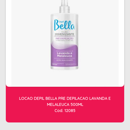
ALISAMENTO
BIO CONTROL
BRINDE
CACHOS
COLORAÇÃO FLASH 10 MIN
COLORAÇÃO SENSITIVE
COLORAÇÃO TRADICIONAL
COLORACAO TSA
COND MANUTENÇÃO
LOCAO DEPIL BELLA PRE DEPILACAO LAVANDA E
FINALIZADORES
MELALEUCA 500ML
FIXADORES
Cod. 12085
LEAVEIN - DEFRIZANTES
MASCARAS MANUTENCAO