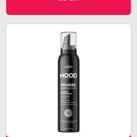
CHALEIRA
MAQUINAS DE CORTE E ACABAMENTO
PRANCHA + MODELADORES
SECADORES
ESMALTE
AMUSANT
ANITA
CINCO
COLORAMA
DAILUS
HITS
IMPALA
REPOS