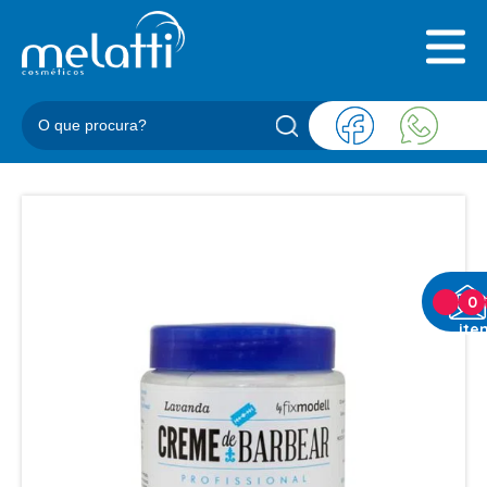
INICIAL
QUEM SOMOS
PRODUTOS
BLOG
REPRESENTANTES
CONTATO
CATEGORIAS
0
ite
BARBEARIA
ACESSORIOS BARBER
BALM
BLEND