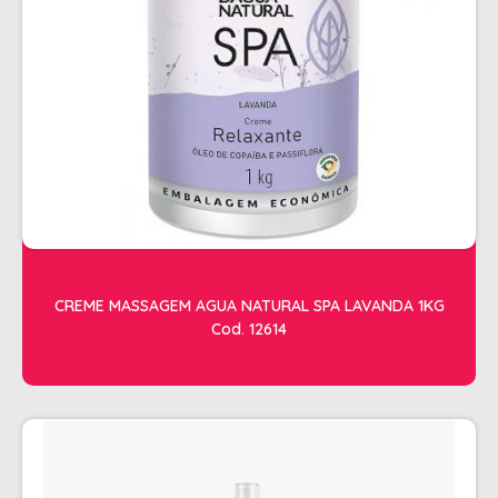
SHAMPOO
SHAMPOO GALÃO
SHAMPOO MANUTENÇÃO
TESOURAS
TONALIZANTES
DEPILAÇÃO
ACESSORIOS DEPILACAO
APARELHOS DEPILATORIOS
CREME MASSAGEM AGUA NATURAL SPA LAVANDA 1KG
CERAS
Cod. 12614
DESCARTAVEIS
OLEOS POS E PRE DEPILACAO
REFIL DE CERA + FOLHA PRONTA
DICOLORE
ÁGUA OXIGENADA