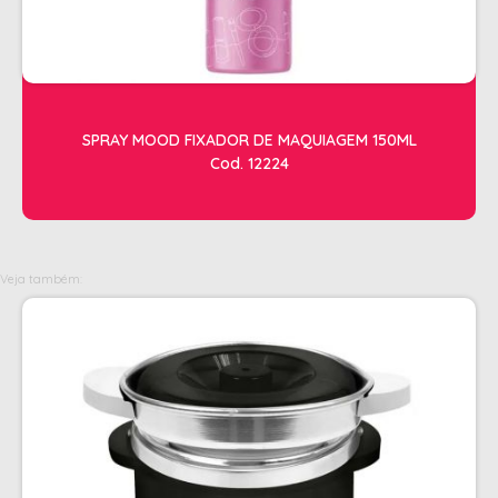
OLEOS
PELE
HIGIENE E LIMPEZA
SPRAY MOOD FIXADOR DE MAQUIAGEM 150ML
ALCOOL
Cod. 12224
ALGODAO
DETERGENTE ENZIMÁTICO
ENVELOPE AUTOSELANTE
Veja também:
LUVAS + MASCARAS
LUVAS E SAPATILHAS C/CREME
PROTETORES SOLAR + DESODORANTE
REMOVEDOR DE TINTURA
TOALHA
MANICURE