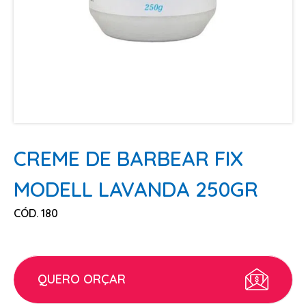
ESCOVAS
FINALIZADORES
LAMINAS E PENTES MAQUINA
PENTES
POMADAS + GEL
SHAMPOO MANUTENÇÃO
TESOURAS
CREME DE BARBEAR FIX
TINTURAS
MODELL LAVANDA 250GR
CABELO
CÓD. 180
ACESSORIOS CABELO
AGUA OXIGENADA
ALISAMENTO
QUERO ORÇAR
COLORAÇÃO