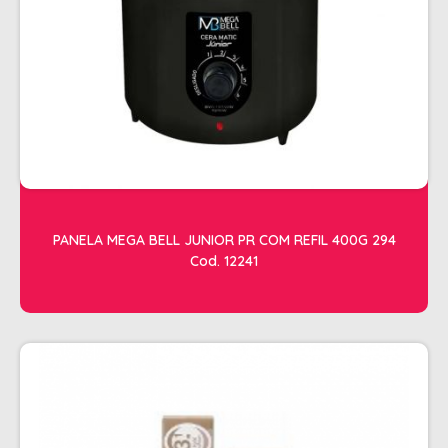
ACESSORIOS
ALICATES
AMOLECEDOR DE CUTICULAS
CREMES
DESCARTAVEIS
ESFOLIANTES E PARAFINAS
LIXAS
PANELA MEGA BELL JUNIOR PR COM REFIL 400G 294
Cod. 12241
LUVAS E SAPATILHAS C/CREME
REMOVEDORES DE ESMALTE
UNHAS EM GEL E FIBRA
MOVEIS
BARBEARIA
CABELELEIRO