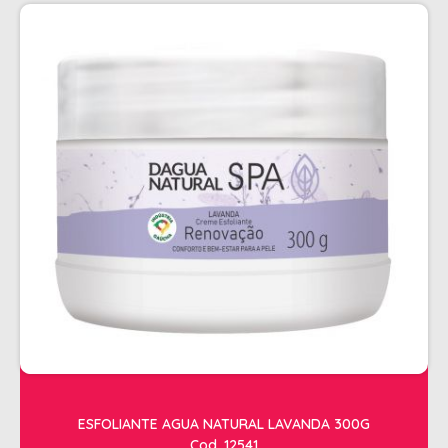
PENTEADOS
PERFUMES
PO DESCOLORANTE
SHAMPOO + COND. GALAO
SHAMPOO MANUTENÇÃO
TONALIZANTES
TÔNICO
TRATAMENTO PROFISSIONAL
ELETROS
ACESSÓRIOS CABELO
APARELHOS E ACESSORIOS MANICURE
AQUECEDOR E RESISTENCIA DE
ESFOLIANTE AGUA NATURAL LAVANDA 300G
LAVATORIOS
Cod. 12541