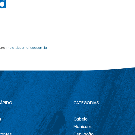
a
para
melatticosmeticos.com.br
!
ÁPIDO
CATEGORIAS
s
Cabelo
Manicure
tantes
Depilação