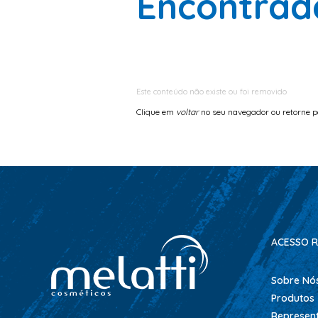
Encontrad
Este conteúdo não existe ou foi removido
Clique em
voltar
no seu navegador ou retorne 
ACESSO R
Sobre Nó
Produtos
Represen