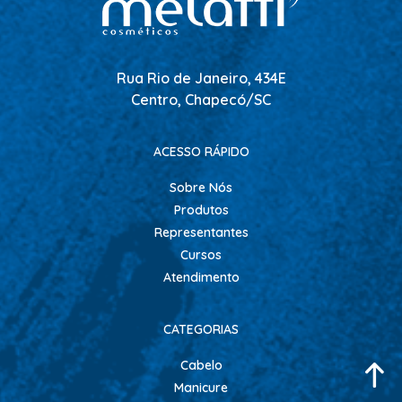
ESCOVAS
FINALIZADORES
LAMINAS E PENTES MAQUINA
Rua Rio de Janeiro, 434E
Centro, Chapecó/SC
PENTES
POMADAS + GEL
ACESSO RÁPIDO
SHAMPOO MANUTENÇÃO
Sobre Nós
TESOURAS
Produtos
TINTURAS
Representantes
Cursos
CABELO
Atendimento
ACESSORIOS CABELO
AGUA OXIGENADA
CATEGORIAS
ALISAMENTO
Cabelo
COLORAÇÃO
Manicure