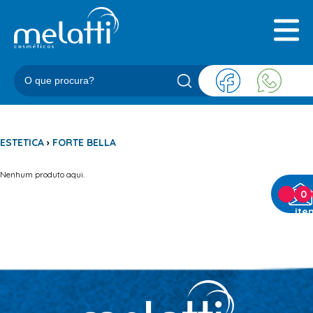
INICIAL
QUEM SOMOS
PRODUTOS
BLOG
REPRESENTANTES
CONTATO
ESTETICA
›
FORTE BELLA
Nenhum produto aqui.
CATEGORIAS
0
ite
BARBEARIA
ACESSORIOS BARBER
BALM
BLEND