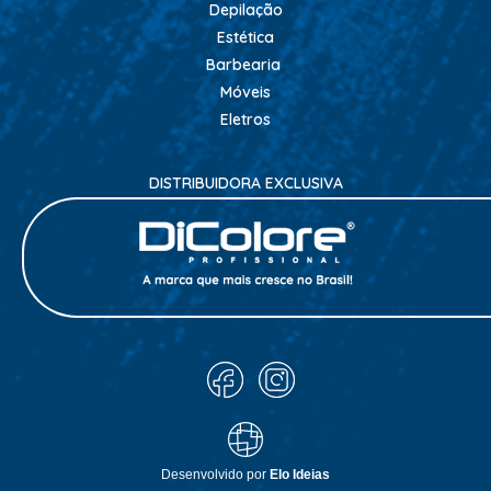
Depilação
CONDICIONADOR GALÃO
Estética
CONDICIONADORES
Barbearia
ESCOVAS
Móveis
Eletros
FINALIZADORES
FIXADORES
DISTRIBUIDORA EXCLUSIVA
HIDRATACAO
LEAVE IN - DEFRIZANTES
LUVAS + MASCARAS
MASCARAS MANUTENCAO
MOUSSE
PENTES
PERMANENTE E NEUTRALIZANTE
PO DESCOLORANTE
Desenvolvido por
Elo Ideias